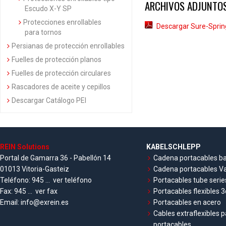
ARCHIVOS ADJUNTOS
Escudo X-Y SP
Protecciones enrollables
Descargar Sure-Spri
para tornos
Persianas de protección enrollables
Fuelles de protección planos
Fuelles de protección circulares
Rascadores de aceite y cepillos
Descargar Catálogo PEI
REIN Solutions
KABELSCHLEPP
Portal de Gamarra 36 - Pabellón 14
Cadena portacables ba
01013 Vitoria-Gasteiz
Cadena portacables Va
Teléfono:
945 ...
ver teléfono
Portacables tube serie
Fax:
945 ...
ver fax
Portacables flexibles 3
Email:
info@exrein.es
Portacables en acero
Cables extraflexibles 
portacables