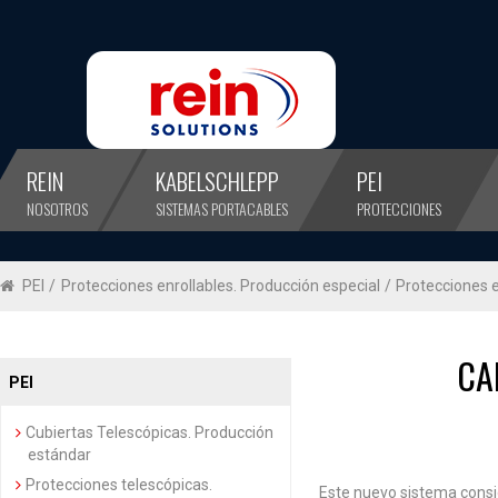
REIN
KABELSCHLEPP
PEI
NOSOTROS
SISTEMAS PORTACABLES
PROTECCIONES
PEI
/
Protecciones enrollables. Producción especial
/
Protecciones e
CA
PEI
Cubiertas Telescópicas. Producción
estándar
Protecciones telescópicas.
Este nuevo sistema consi