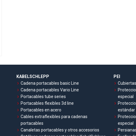
KABELSCHLEPP
PEI
Cadena portacables basic Line
Cubiertas
Cadena portacables Vario Line
Proteccio
Portacables tube series
especial
Portacables flexibles 3d line
Proteccio
Portacables en acero
estándar
Cables extraflexibles para cadenas
Proteccio
portacables
especial
Canaletas portacables y otros accesorios
Persianas