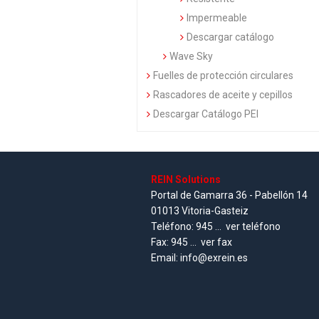
Impermeable
Descargar catálogo
Wave Sky
Fuelles de protección circulares
Rascadores de aceite y cepillos
Descargar Catálogo PEI
REIN Solutions
Portal de Gamarra 36 - Pabellón 14
01013 Vitoria-Gasteiz
Teléfono:
945 ...
ver teléfono
Fax:
945 ...
ver fax
Email:
info@exrein.es