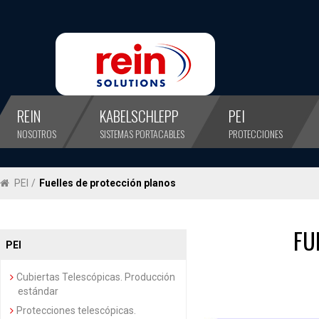
REIN
KABELSCHLEPP
PEI
NOSOTROS
SISTEMAS PORTACABLES
PROTECCIONES
PEI
/
Fuelles de protección planos
FU
PEI
Cubiertas Telescópicas. Producción
estándar
Protecciones telescópicas.