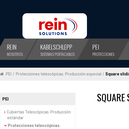
REIN
KABELSCHLEPP
PEI
NOSOTROS
SISTEMAS PORTACABLES
PROTECCIONES
PEI
/
Protecciones telescópicas. Producción especial
/
Square slidi
SQUARE 
PEI
Cubiertas Telescópicas. Producción
estándar
Protecciones telescópicas.