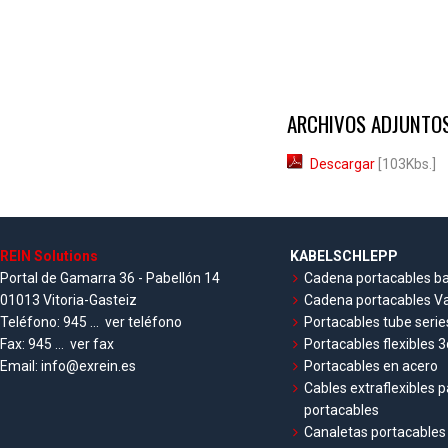
ARCHIVOS ADJUNTOS
Descargar
[103Kbs.]
REIN Solutions
KABELSCHLEPP
Portal de Gamarra 36 - Pabellón 14
Cadena portacables ba
01013 Vitoria-Gasteiz
Cadena portacables Va
Teléfono:
945 ...
ver teléfono
Portacables tube serie
Fax:
945 ...
ver fax
Portacables flexibles 3
Email:
info@exrein.es
Portacables en acero
Cables extraflexibles 
portacables
Canaletas portacables 