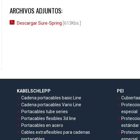
ARCHIVOS ADJUNTOS:
Descargar Sure-Spring
[613Kbs.]
KABELSCHLEPP
PEI
Cadena portacables basic Line
Cubiertas
Cadena portacables Vario Line
Proteccio
Portacables tube series
especial
Portacables flexibles 3d line
Proteccio
Portacables en acero
estándar
Cables extraflexibles para cadenas
Proteccio
portacables
especial