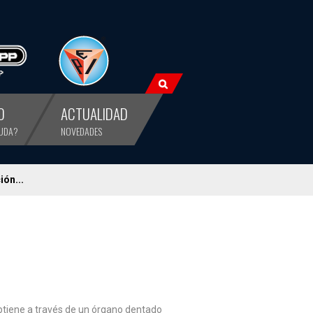
O
ACTUALIDAD
YUDA?
NOVEDADES
ión...
 obtiene a través de un órgano dentado