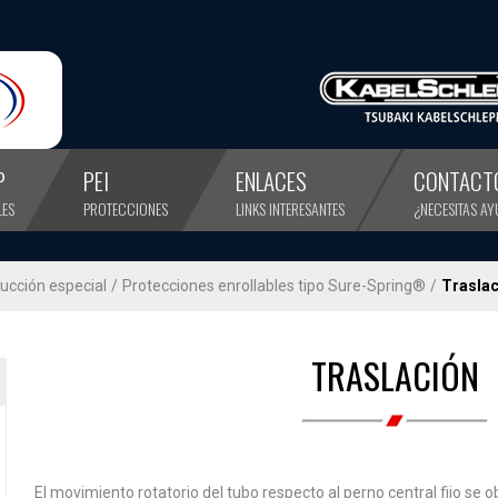
P
PEI
ENLACES
CONTACT
LES
PROTECCIONES
LINKS INTERESANTES
¿NECESITAS A
ucción especial
/
Protecciones enrollables tipo Sure-Spring®
/
Traslac
TRASLACIÓN
El movimiento rotatorio del tubo respecto al perno central fijo se