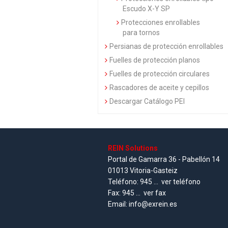
Escudo X-Y SP
Protecciones enrollables
para tornos
Persianas de protección enrollables
Fuelles de protección planos
Fuelles de protección circulares
Rascadores de aceite y cepillos
Descargar Catálogo PEI
REIN Solutions
Portal de Gamarra 36 - Pabellón 14
01013 Vitoria-Gasteiz
Teléfono:
945 ...
ver teléfono
Fax:
945 ...
ver fax
Email:
info@exrein.es