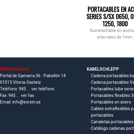
PORTACABLES EN A
SERIES S/SX 0650, 0
1250, 1800
Suministrable en ancho
intervalos de 1mm
REIN Solutions
KABELSCHLEPP
Portal de Gamarra 36 - Pabellón 14
Cadena portacables ba
01013 Vitoria-Gasteiz
Cadena portacables Va
Teléfono:
945 ...
ver teléfono
Portacables tube serie
Fax:
945 ...
ver fax
Portacables flexibles 3
Email:
info@exrein.es
Portacables en acero
Cables extraflexibles 
portacables
Canaletas portacables 
Catálogo cadenas port