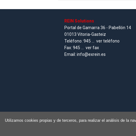
REIN Solutions
Portal de Gamarra 36 - Pabellón 14
01013 Vitoria-Gasteiz
Teléfono:
945 ...
ver teléfono
Fax:
945 ...
ver fax
Email:
info@exrein.es
Utilizamos cookies propias y de terceros, para realizar el análisis de l
Inicio
Política de privacidad
Aviso 