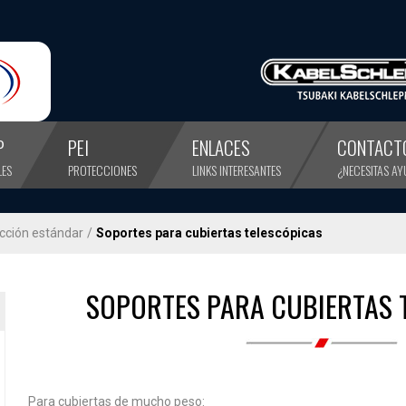
P
PEI
ENLACES
CONTACT
LES
PROTECCIONES
LINKS INTERESANTES
¿NECESITAS A
cción estándar
/
Soportes para cubiertas telescópicas
SOPORTES PARA CUBIERTAS 
Para cubiertas de mucho peso: