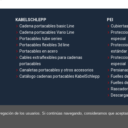
KABELSCHLEPP
PEI
Cadena portacables basic Line
Cubiertas
Cadena portacables Vario Line
Proteccio
Portacables tube series
especial
Portacables flexibles 3d line
Proteccio
Portacables en acero
estándar
Cables extraflexibles para cadenas
Proteccio
portacables
especial
Canaletas portacables y otros accesorios
Persianas
Catálogo cadenas portacables KabelSchlepp
Fuelles d
Fuelles d
Rascadore
Descarga
a navegación de los usuarios. Si continúas navegando, consideramos que acept
legal
Cookies
Contacto