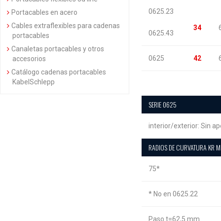
0625.23
Portacables en acero
Cables extraflexibles para cadenas
34
0625.43
portacables
Canaletas portacables y otros
0625
42
accesorios
Catálogo cadenas portacables
KabelSchlepp
SERIE 0625
interior/exterior: Sin a
RADIOS DE CURVATURA KR 
75*
* No en 0625.22
Paso t=62,5 mm