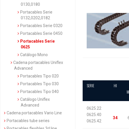
0130,0180
Portacables Serie
0132,0202,0182
Portacables Serie 0320
Portacables Serie 0450
Portacables Serie
0625
Catálogo Mono
Cadena portacables Uniflex
Advanced
Portacables Tipo 020
Portacables Tipo 030
SERIE
HI
M
Portacables Tipo 040
Catálogo Uniflex
Advanced
0625.22
Cadena portacables Vario Line
0625.40
34
Portacables tube series
0625.42
Portacables flexibles 3d line