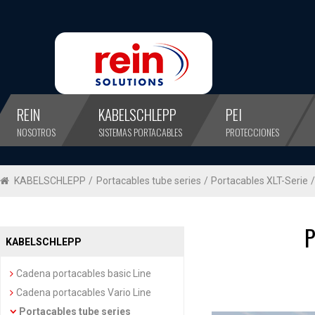
REIN
KABELSCHLEPP
PEI
NOSOTROS
SISTEMAS PORTACABLES
PROTECCIONES
KABELSCHLEPP
/
Portacables tube series
/
Portacables XLT-Serie
P
KABELSCHLEPP
Cadena portacables basic Line
Cadena portacables Vario Line
Portacables tube series