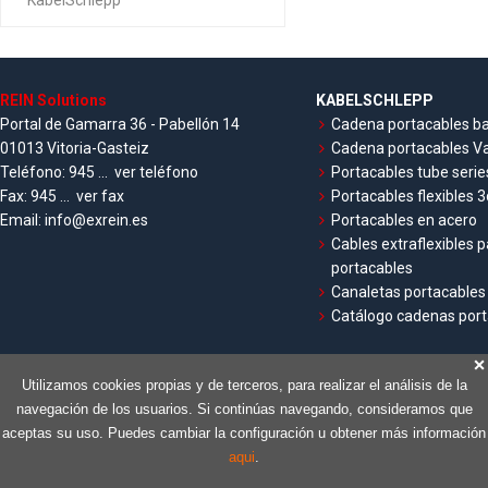
KabelSchlepp
REIN Solutions
KABELSCHLEPP
Portal de Gamarra 36 - Pabellón 14
Cadena portacables ba
01013 Vitoria-Gasteiz
Cadena portacables Va
Teléfono:
945 ...
ver teléfono
Portacables tube serie
Fax:
945 ...
ver fax
Portacables flexibles 3
Email:
info@exrein.es
Portacables en acero
Cables extraflexibles 
portacables
Canaletas portacables 
Catálogo cadenas port
Utilizamos cookies propias y de terceros, para realizar el análisis de la
navegación de los usuarios. Si continúas navegando, consideramos que
aceptas su uso. Puedes cambiar la configuración u obtener más información
aqui
.
Inicio
Política de privacidad
Aviso legal
Cookies
Contacto