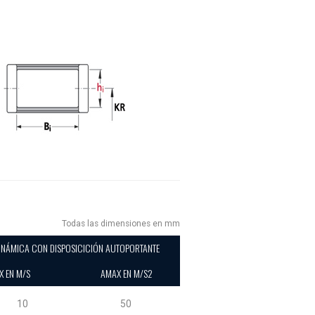
Todas las dimensiones en mm
INÁMICA CON DISPOSICICIÓN AUTOPORTANTE
X EN M/S
AMAX EN M/S2
10
50