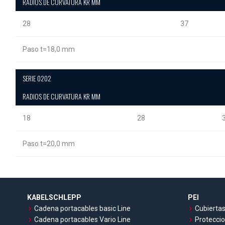
RADIOS DE CURVATURA KR MM
28
37
Paso t=18,0 mm
SERIE 0202
RADIOS DE CURVATURA KR MM
18
28
Paso t=20,0 mm
KABELSCHLEPP
PEI
Cadena portacables basic Line
Cubiertas
Cadena portacables Vario Line
Proteccio