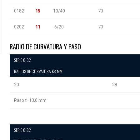
0182
15
10/40
70
0202
11
6/20
70
RADIO DE CURVATURA Y PASO
SERIE 0132
RADIOS DE CURVATURA KR MM
20
28
Paso t=13,0 mm
SERIE 0182