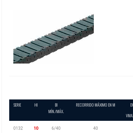
SERIE
HI
BI
RECORRIDO MÁXIMO EN M
D
MÍN./MÁX.
VMA
0132
10
6/40
40