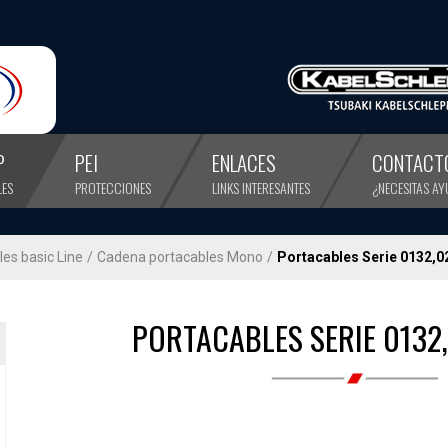
P
PEI
ENLACES
CONTACT
LES
PROTECCIONES
LINKS INTERESANTES
¿NECESITAS A
es basic Line
/
Cadena portacables Mono
/
Portacables Serie 0132,0
PORTACABLES SERIE 0132