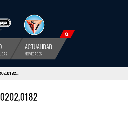
O
ACTUALIDAD
YUDA?
NOVEDADES
202,0182...
,0202,0182