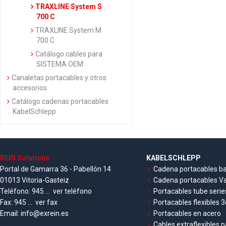
TRAXLINE System S
700 C
TRAXLINE System M
700 C
Catálogo cables para
SISTEMA OEM
Canaletas portacables y otros
accesorios
Catálogo cadenas portacables
KabelSchlepp
REIN Solutions
KABELSCHLEPP
Portal de Gamarra 36 - Pabellón 14
Cadena portacables ba
01013 Vitoria-Gasteiz
Cadena portacables Va
Teléfono:
945 ...
ver teléfono
Portacables tube serie
Fax:
945 ...
ver fax
Portacables flexibles 3
Email:
info@exrein.es
Portacables en acero
Cables extraflexibles 