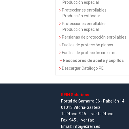
Producción especial
Protecciones enrollables.
Producción estándar
Protecciones enrollables.
Producción especial
Persianas de protección enrollables
Fuelles de protección planos
Fuelles de protección circulares
Rascadores de aceite y cepillos
Descargar Catálogo PEI
REIN Solutions
Portal de Gamarra 36 - Pabellón 14
01013 Vitoria-Gasteiz
Teléfono:
945 ...
ver teléfono
Fax:
945 ...
ver fax
Email:
info@exrein.es